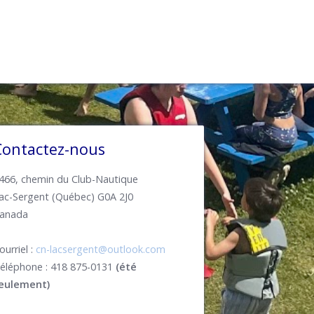
Contactez-nous
466, chemin du Club-Nautique
ac-Sergent (Québec) G0A 2J0
anada
ourriel :
cn-lacsergent@outlook.com
éléphone : 418 875-0131
(été
eulement)