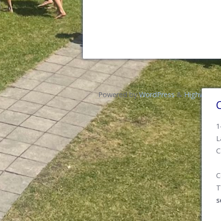
Powered by
WordPress
&
Highwind
.
1
L
C
C
T
s